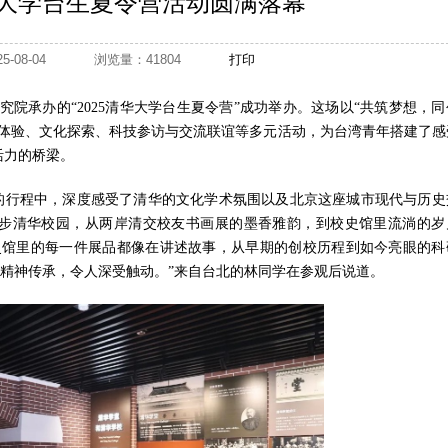
清华大学台生夏令营活动圆满落幕
025-08-04
浏览量：41804
打印
研究院承办的“2025清华大学台生夏令营”成功举办。这场以“共筑梦想，
园体验、文化探索、科技参访与交流联谊等多元活动，为台湾青年搭建了感
活力的桥梁。
天的行程中，深度感受了清华的文化学术氛围以及北京这座城市现代与历史
步清华校园，从两岸清交校友书画展的墨香雅韵，到校史馆里流淌的岁
史馆里的每一件展品都像在讲述故事，从早期的创校历程到如今亮眼的科
的精神传承，令人深受触动。”来自台北的林同学在参观后说道。