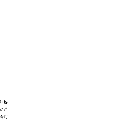
的旋
动游
着对