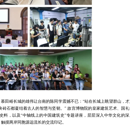
。慕田峪长城的雄伟让台南的陈同学震撼不已：“站在长城上眺望群山，才
块砖石都凝结着古人的智慧与坚韧。” 故宫博物院的皇家建筑艺术、国礼
史料，以及“中轴线上的中国建筑史”专题讲座，层层深入中华文化的深
，触摸两岸同胞源远流长的交流印记。