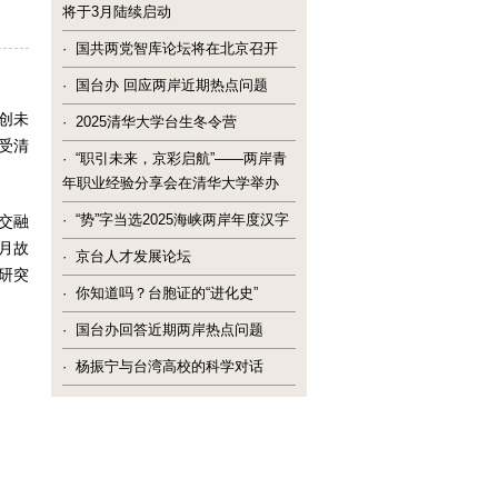
将于3月陆续启动
·
国共两党智库论坛将在北京召开
·
国台办 回应两岸近期热点问题
同创未
·
2025清华大学台生冬令营
受清
·
“职引未来，京彩启航”——两岸青
年职业经验分享会在清华大学举办
·
“势”字当选2025海峡两岸年度汉字
交融
月故
·
京台人才发展论坛
研突
·
你知道吗？台胞证的“进化史”
·
国台办回答近期两岸热点问题
·
杨振宁与台湾高校的科学对话