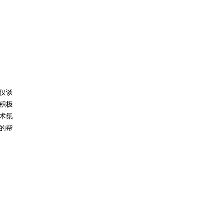
不仅谈
积极
术氛
的帮