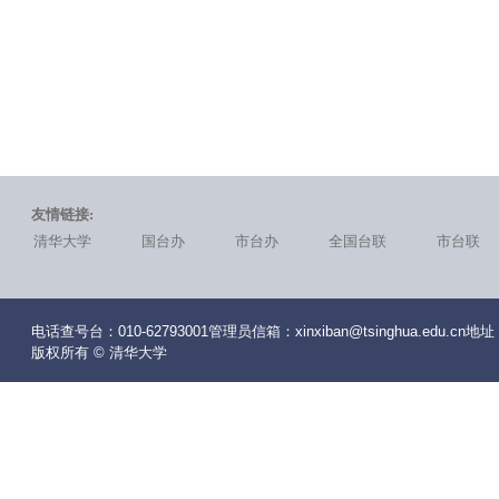
友情链接:
清华大学
国台办
市台办
全国台联
市台联
电话查号台：010-62793001管理员信箱：xinxiban@tsinghua.edu
版权所有 © 清华大学