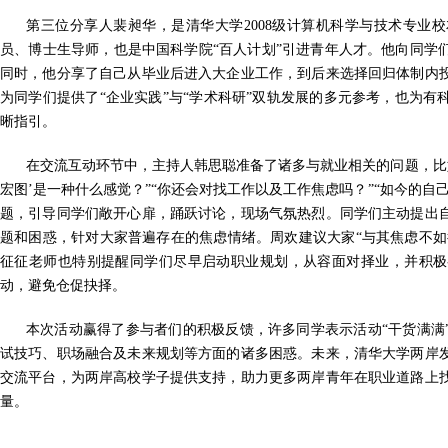
第三位分享人裴昶华，是清华大学2008级计算机科学与技术专业
员、博士生导师，也是中国科学院“百人计划”引进青年人才。他向同学
同时，他分享了自己从毕业后进入大企业工作，到后来选择回归体制内
为同学们提供了“企业实践”与“学术科研”双轨发展的多元参考，也为
晰指引。
在交流互动环节中，主持人韩思聪准备了诸多与就业相关的问题，比如
宏图’是一种什么感觉？”“你还会对找工作以及工作焦虑吗？”“如今的自
题，引导同学们敞开心扉，踊跃讨论，现场气氛热烈。同学们主动提出
题和困惑，针对大家普遍存在的焦虑情绪。周欢建议大家“与其焦虑不如
征征老师也特别提醒同学们尽早启动职业规划，从容面对择业，并积极
动，避免仓促抉择。
本次活动赢得了参与者们的积极反馈，许多同学表示活动“干货满满
试技巧、职场融合及未来规划等方面的诸多困惑。未来，清华大学两岸
交流平台，为两岸高校学子提供支持，助力更多两岸青年在职业道路上
量。