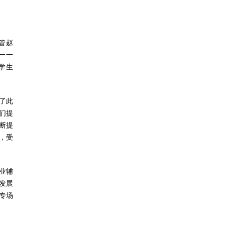
管赵
一一
学生
了此
们提
断提
，受
业辅
业发展
专场