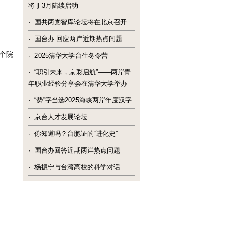
将于3月陆续启动
·
国共两党智库论坛将在北京召开
·
国台办 回应两岸近期热点问题
个院
·
2025清华大学台生冬令营
·
“职引未来，京彩启航”——两岸青
年职业经验分享会在清华大学举办
·
“势”字当选2025海峡两岸年度汉字
·
京台人才发展论坛
·
你知道吗？台胞证的“进化史”
·
国台办回答近期两岸热点问题
·
杨振宁与台湾高校的科学对话