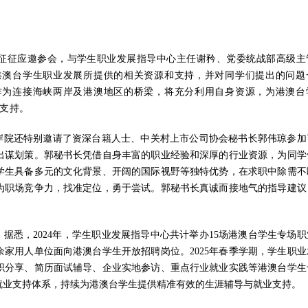
征征应邀参会，与学生职业发展指导中心主任谢矜、党委统战部高级主
港澳台学生职业发展所提供的相关资源和支持，并对同学们提出的问题
作为连接海峡两岸及港澳地区的桥梁，将充分利用自身资源，为港澳台
支持。
岸院还特别邀请了资深台籍人士、中关村上市公司协会秘书长郭伟琼参加
出谋划策。郭秘书长凭借自身丰富的职业经验和深厚的行业资源，为同学
学生具备多元的文化背景、开阔的国际视野等独特优势，在求职中除需不
为职场竞争力，找准定位，勇于尝试。郭秘书长真诚而接地气的指导建议
据悉，2024年，学生职业发展指导中心共计举办15场港澳台学生专场职
0余家用人单位面向港澳台学生开放招聘岗位。2025年春季学期，学生职
职分享、简历面试辅导、企业实地参访、重点行业就业实践等港澳台学生
就业支持体系，持续为港澳台学生提供精准有效的生涯辅导与就业支持。