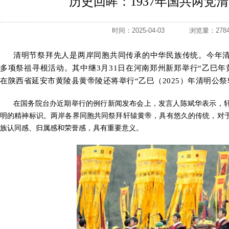
历史回眸：1937年国共两党
时间：2025-04-03
浏览量：2
清明节祭拜先人是两岸同胞共同传承的中华民族传统。今年
多项祭祖寻根活动。其中继3月31日在河南郑州新郑举行“乙巳年
在陕西省延安市黄陵县黄帝陵还将举行“乙巳（2025）年清明公祭
在国务院台办近期举行的例行新闻发布会上，发言人陈斌华表示，
明的精神标识。两岸各界同胞共同祭拜轩辕黄帝，具有悠久的传统，对
族认同感、归属感和荣誉感，具有重要意义。