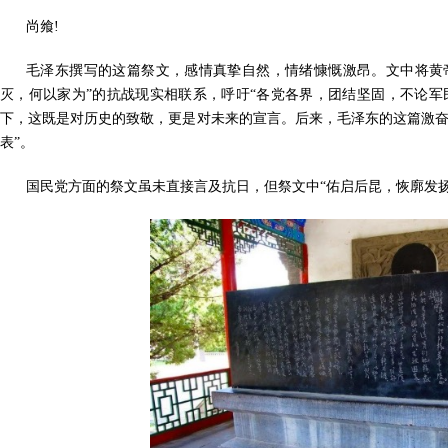
尚飨!
毛泽东撰写的这篇祭文，感情真挚自然，情绪慷慨激昂。文中将黄帝
灭，何以家为”的抗战现实相联系，呼吁“各党各界，团结坚固，不论军
下，这既是对历史的致敬，更是对未来的宣言。后来，毛泽东的这篇激奋
表”。
国民党方面的祭文虽未直接言及抗日，但祭文中“佑启后昆，恢廓发