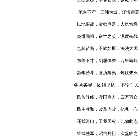
世变沧桑，中更蹉跌，越数千年
琉台不守，三韩为墟，辽海燕冀
以地事敌，敌欲岂足，人执笞绳
懿维我祖，命世之英，涿鹿奋战
岂其苗裔，不武如斯，泱泱大国
东等不才，剑屦俱奋，万里崎岖
频年苦斗，备历险夷，匈奴未灭
各党各界，团结坚固，不论军民
民族阵线，救国良方，四万万众
民主共和，改革内政，亿兆一心
还我河山，卫我国权，此物此志
经武整军，昭告列祖，实鉴临之