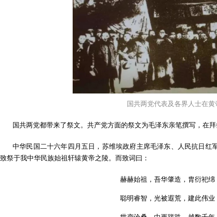
国共两党代表及各界人士在黄
国共两党都带来了祭文。共产党方面的祭文为毛泽东亲笔撰写，在拜
中华民国二十六年四月五日，苏维埃政府主席毛泽东、人民抗日红
致祭于我中华民族始祖轩辕黄帝之陵。而致词曰：
赫赫始祖，吾华肇造，胄衍祀绵
聪明睿智，光被遐荒，建此伟业