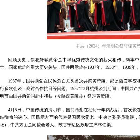
甲辰（2024）年清明公祭轩辕黄
回顾历史，祭祀轩辕黄帝是中华优秀传统文化的薪火相传，铸牢中
亡、国家危难的重大历史关头，国共两党曾在1937年、1938年、1939
1937年，国共两党在民族危亡关头首次共祭黄帝陵。那是西安事
行多次会谈，商讨合作抗日等问题。1937年3月杭州谈判期间，中国共
明节由国共两党同赴中和县（今陕西黄陵县）祭拜黄帝陵。
4月5日，中国传统的清明节，国共两党在经历十年内战后，首次聚
结御侮的决心。国民党方面的代表是国民党元老、中央监委委员张继，
场)，中共方面是同盟会老人、陕甘宁边区政府主席林伯渠。