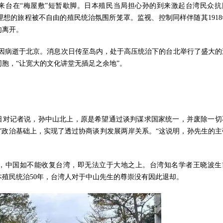
人来台在“梅屋敷”短暂歇脚。日本殖民当局担心孙的到来激起台湾民众抗
想的旅程被不自由的殖民统治氛围所笼罩。监视、控制同样伴随其1918
匆离开。
孙中山因病逝于北京。消息次日传至岛内，处于高压统治下的台北举行了盛大的
同胞，“让宽大的文化讲堂无插足之余地”。
日对记者说，孙中山北上，原是希望通过谈判谋求国家统一，并废除一切
二共识”政治基础上，实现了透过协商谈判发展两岸关系。“这说明，孙先生的
，中国如不能收复台湾，即无法立于大地之上。台湾知名学者王晓波生
殖民统治50年，台湾人对于中山先生的尊崇没有因此退却。