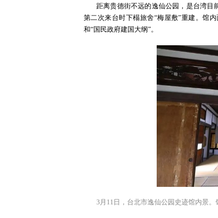
距离贵德街不远的逸仙公园，是台湾目
第二次来台时下榻旅舍“梅屋敷”重建。馆
和“国民政府建国大纲”。
3月11日，台北市逸仙公园史迹馆内景