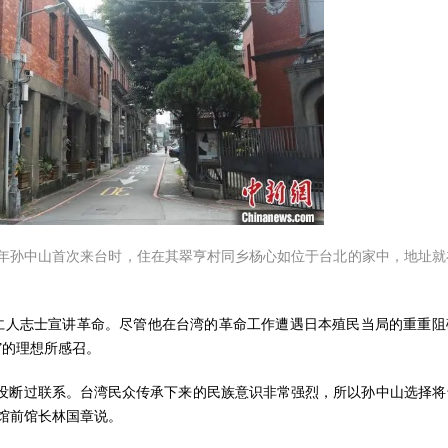
900年孙中山首次来台时，住在其翠亨村同乡杨心如位于台北的家中，地址就
仁人志士宣讲革命。尽管他在台湾的革命工作遭遇日本殖民当局的重重阻
”的理想所感召。
从没断过联系。台湾民众传承下来的民族意识非常强烈，所以孙中山选择将
馆前馆长林国章说。