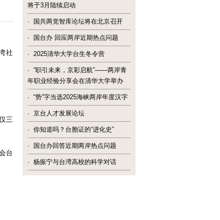
将于3月陆续启动
·
国共两党智库论坛将在北京召开
·
国台办 回应两岸近期热点问题
湾社
·
2025清华大学台生冬令营
·
“职引未来，京彩启航”——两岸青
年职业经验分享会在清华大学举办
·
“势”字当选2025海峡两岸年度汉字
·
京台人才发展论坛
仅三
·
你知道吗？台胞证的“进化史”
·
国台办回答近期两岸热点问题
会台
·
杨振宁与台湾高校的科学对话