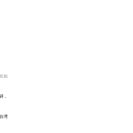
在如
碍，
台湾