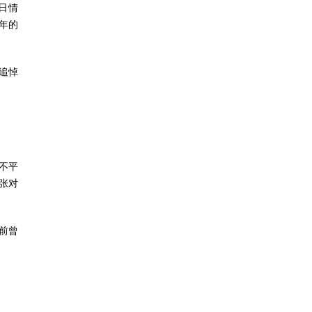
日情
年的
追悼
不平
主张对
前曾