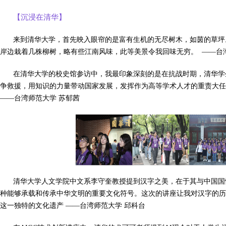
【沉浸在清华】
来到清华大学，首先映入眼帘的是富有生机的无尽树木，如茵的草坪
岸边栽着几株柳树，略有些江南风味，此等美景令我回味无穷。 ——台
在清华大学的校史馆参访中，我最印象深刻的是在抗战时期，清华学
争救援，用知识的力量带动国家发展，发挥作为高等学术人才的重责大任
——台湾师范大学 苏郁茜
清华大学人文学院中文系李守奎教授提到汉字之美，在于其与中国国
种能够承载和传承中华文明的重要文化符号。这次的讲座让我对汉字的历
这一独特的文化遗产 ——台湾师范大学 邱科台