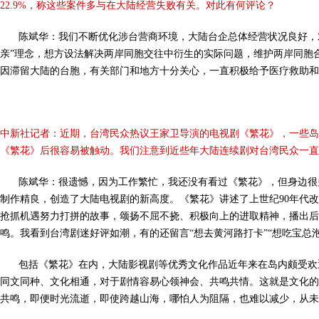
22.9%，称这些案件多与在大陆经营失败有关。对此有何评论？
陈斌华：我们不断优化涉台营商环境，大陆台企总体经营状况良好，
亲”理念，想方设法解决两岸同胞交往中衍生的实际问题，维护两岸同胞
因滞留大陆的台胞，有关部门和地方十分关心，一直积极给予医疗救助和
中新社记者：近期，台湾民众热议王家卫导演的电视剧《繁花》，一些岛
《繁花》后很容易被触动。我们注意到近些年大陆连续剧对台湾民众一直
陈斌华：很遗憾，因为工作繁忙，我还没有看过《繁花》，但身边很
制作精良，创造了大陆电视剧的新高度。《繁花》讲述了上世纪90年代
抢抓机遇努力打拼的故事，颂扬不屈不挠、积极向上的进取精神，播出后
鸣。我看到台湾剧迷好评如潮，有的还留言“想去黄河路打卡”“想吃宝总
包括《繁花》在内，大陆影视剧等优秀文化作品近年来在岛内颇受欢
同文同种、文化相通，对于剧情容易心领神会、共鸣共情。这就是文化的
共鸣，即便时光流逝，即使跨越山海，哪怕人为阻隔，也难以减少，从未