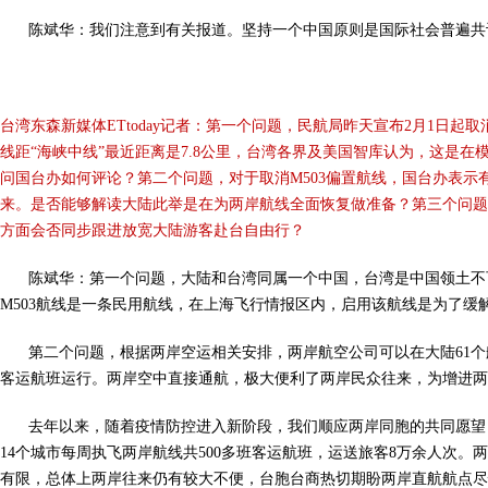
陈斌华：我们注意到有关报道。坚持一个中国原则是国际社会普遍共
台湾东森新媒体ETtoday记者：第一个问题，民航局昨天宣布2月1日起
线距“海峡中线”最近距离是7.8公里，台湾各界及美国智库认为，这是在模
问国台办如何评论？第二个问题，对于取消M503偏置航线，国台办表
来。是否能够解读大陆此举是在为两岸航线全面恢复做准备？第三个问题
方面会否同步跟进放宽大陆游客赴台自由行？
陈斌华：第一个问题，大陆和台湾同属一个中国，台湾是中国领土不
M503航线是一条民用航线，在上海飞行情报区内，启用该航线是为了缓
第二个问题，根据两岸空运相关安排，两岸航空公司可以在大陆61个航
客运航班运行。两岸空中直接通航，极大便利了两岸民众往来，为增进两
去年以来，随着疫情防控进入新阶段，我们顺应两岸同胞的共同愿望
14个城市每周执飞两岸航线共500多班客运航班，运送旅客8万余人次
有限，总体上两岸往来仍有较大不便，台胞台商热切期盼两岸直航航点尽