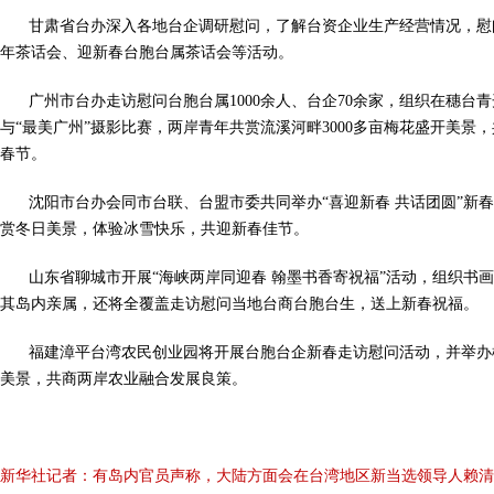
甘肃省台办深入各地台企调研慰问，了解台资企业生产经营情况，慰
年茶话会、迎新春台胞台属茶话会等活动。
广州市台办走访慰问台胞台属1000余人、台企70余家，组织在穗台
与“最美广州”摄影比赛，两岸青年共赏流溪河畔3000多亩梅花盛开美
春节。
沈阳市台办会同市台联、台盟市委共同举办“喜迎新春 共话团圆”新
赏冬日美景，体验冰雪快乐，共迎新春佳节。
山东省聊城市开展“海峡两岸同迎春 翰墨书香寄祝福”活动，组织书
其岛内亲属，还将全覆盖走访慰问当地台商台胞台生，送上新春祝福。
福建漳平台湾农民创业园将开展台胞台企新春走访慰问活动，并举办
美景，共商两岸农业融合发展良策。
新华社记者：有岛内官员声称，大陆方面会在台湾地区新当选领导人赖清德就