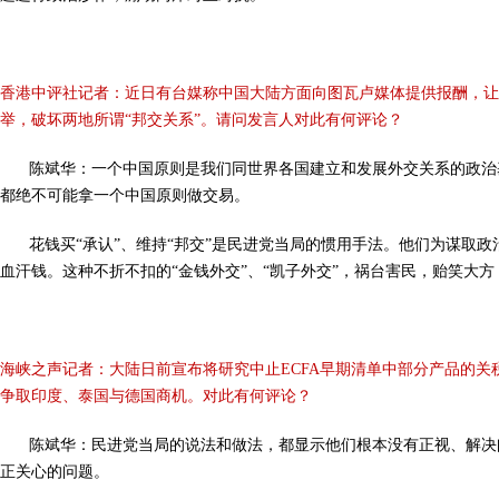
香港中评社记者：近日有台媒称中国大陆方面向图瓦卢媒体提供报酬，让
举，破坏两地所谓“邦交关系”。请问发言人对此有何评论？
陈斌华：一个中国原则是我们同世界各国建立和发展外交关系的政治
都绝不可能拿一个中国原则做交易。
花钱买“承认”、维持“邦交”是民进党当局的惯用手法。他们为谋取政
血汗钱。这种不折不扣的“金钱外交”、“凯子外交”，祸台害民，贻笑大
海峡之声记者：大陆日前宣布将研究中止ECFA早期清单中部分产品的
争取印度、泰国与德国商机。对此有何评论？
陈斌华：民进党当局的说法和做法，都显示他们根本没有正视、解决
正关心的问题。