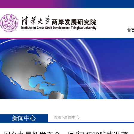
首
新闻中心
首页
>
新闻中心