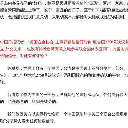
是岛内各界在乎的“好康”，绝不是民进党所污蔑的“毒药”。两岸一家亲
望台湾同胞能过上和平、安宁、富足的好日子。至于ECFA能否继续生
线，包括能否正视民意关切，采取切实举措解除对大陆歧视性贸易限制。
中国日报记者：“美国在台协会”主席罗森伯格日前称“联合国2758号决
立‘外交关系’，也没有排除台湾有意义地参与联合国体系空间”，此番论
错误信号。对此有何评论？
陈斌华：世界上只有一个中国，台湾是中国领土不可分割的一部分。这是
告》、1971年联大第2758号决议等一系列国际条约和文件确认的事实
诺。
台湾除了作为中国的一部分，没有其他的国际法地位。任何曲解联大第
的，也是恶意的，终归是徒劳的。
我们敦促美方以实际行动恪守一个中国原则和中美三个联合公报规定，
独”分裂势力发出任何错误信号。