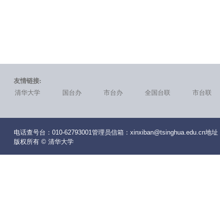
友情链接:
清华大学
国台办
市台办
全国台联
市台联
电话查号台：010-62793001管理员信箱：xinxiban@tsinghua.edu
版权所有 © 清华大学