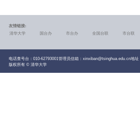
友情链接:
清华大学
国台办
市台办
全国台联
市台联
电话查号台：010-62793001管理员信箱：xinxiban@tsinghua.edu
版权所有 © 清华大学