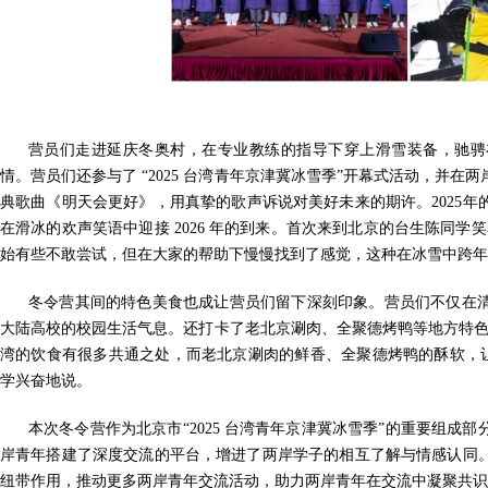
营员们走进延庆冬奥村，在专业教练的指导下穿上滑雪装备，驰骋
情。营员们还参与了 “2025 台湾青年京津冀冰雪季”开幕式活动，并
典歌曲《明天会更好》，用真挚的歌声诉说对美好未来的期许。2025
在滑冰的欢声笑语中迎接 2026 年的到来。首次来到北京的台生陈同学
始有些不敢尝试，但在大家的帮助下慢慢找到了感觉，这种在冰雪中跨年
冬令营其间的特色美食也成让营员们留下深刻印象。营员们不仅在
大陆高校的校园生活气息。还打卡了老北京涮肉、全聚德烤鸭等地方特色
湾的饮食有很多共通之处，而老北京涮肉的鲜香、全聚德烤鸭的酥软，让
学兴奋地说。
本次冬令营作为北京市“2025 台湾青年京津冀冰雪季
”的重要组成部
岸青年搭建了深度交流的平台，增进了两岸学子的相互了解与情感认同
纽带作用，推动更多两岸青年交流活动，助力两岸青年在交流中凝聚共识