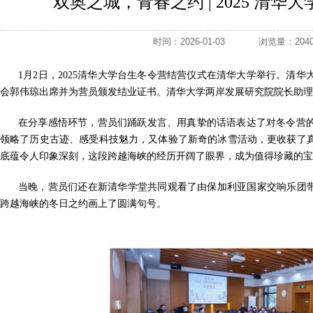
双奥之城，青春之约 | 2025 清
时间：2026-01-03
浏览量：2
1月2日，2025清华大学台生冬令营结营仪式在清华大学举行。清
会郭伟琼出席并为营员颁发结业证书。清华大学两岸发展研究院院长助理
在分享感悟环节，营员们踊跃发言、用真挚的话语表达了对冬令营
领略了历史古迹、感受科技魅力，又体验了新奇的冰雪活动，更收获了
底蕴令人印象深刻，这段跨越海峡的经历开阔了眼界，成为值得珍藏的宝
当晚，营员们还在新清华学堂共同观看了由保加利亚国家交响乐团带
跨越海峡的冬日之约画上了圆满句号。