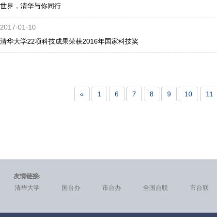
世界，清华与你同行
2017-01-10
清华大学22项科技成果荣获2016年国家科技奖
«
1
6
7
8
9
10
11
友情链接:
清华大学
国台办
市台办
全国台联
市台联